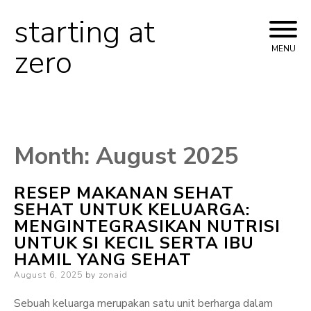
starting at
Skip
to
zero
MENU
content
Month:
August 2025
RESEP MAKANAN SEHAT
SEHAT UNTUK KELUARGA:
MENGINTEGRASIKAN NUTRISI
UNTUK SI KECIL SERTA IBU
HAMIL YANG SEHAT
Posted
August 6, 2025
by
zonaid
on
Sebuah keluarga merupakan satu unit berharga dalam